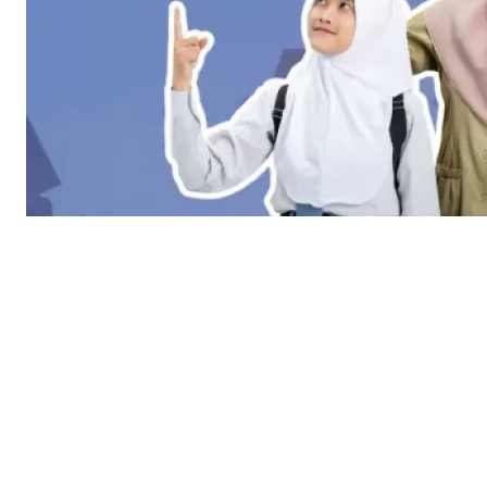
Inovasi Pendidikan: Siswa dan
Guru Berkolaborasi untuk
Pembelajaran yang
Menyenangkan
Admin
03 Dec 2024